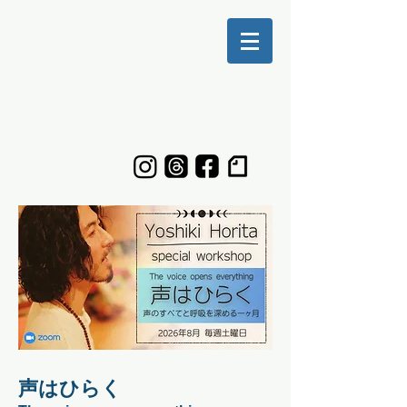
Yoshiki Horita Official Web
声はひらく