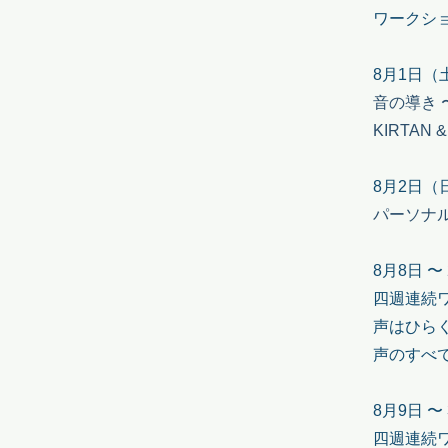
ワークシ
8月1日（
音の導き 〜se
KIRTAN &
8月2日（
​パーソナ
8月8日 
四週連続
声はひらく Th
声のすべ
8月9日 
四週連続