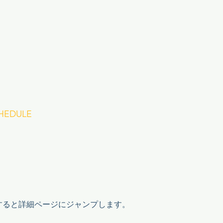
Yoshiki Horita Official W
HEDULE
SPECIAL
MOVIE
ABOUT
LESSON
CO
クすると詳細ページにジャンプします。