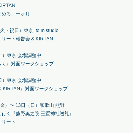
IRTAN
深める、一ヶ月
・祝日）東京 ito m studio
リート報告会 & KIRTAN
土）東京 会場調整中
らく』対面ワークショップ
日）東京 会場調整中
 KIRTAN』対面ワークショップ
（金）〜 13日（日）和歌山 熊野
と行く『熊野奥之院 玉置神社巡礼』
リート​