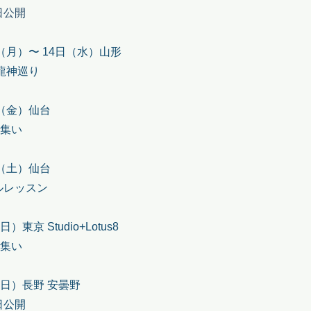
日公開
日（月）〜 14日（水）山形
 龍神巡り
日（金）仙台
の集い
日（土）仙台
ルレッスン
）東京 Studio+Lotus8
の集い
（日）長野 安曇野
日公開