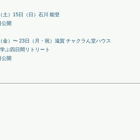
日（土）15日（日）石川 能登
日公開
日（金）〜 23日（月・祝）滋賀 チャクラん堂ハウス
Nを学ぶ四日間リトリート
​​​​
堀田義樹 Official Web
© 2023 - 2026 YOSHIKI-HORITA.JP