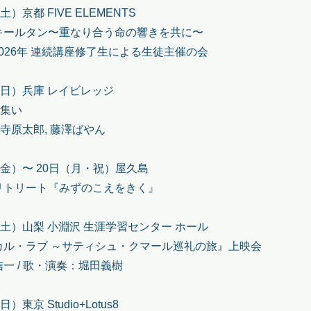
土）京都 FIVE ELEMENTS
キールタン〜重なり合う命の響きを共に〜
N 2026年 連続講座修了生による生徒主催の会
（日）兵庫 レイビレッジ
の集い
co, 寺原太郎, 藤澤ばやん
（金）〜 20日（月・祝）屋久島
リトリート『みずのこえをきく』
（土）山梨 小淵沢 生涯学習センター ホール
カル・ラブ ～サティシュ・クマール巡礼の旅』上映会
一 / 歌・演奏：堀田義樹
）東京 Studio+Lotus8