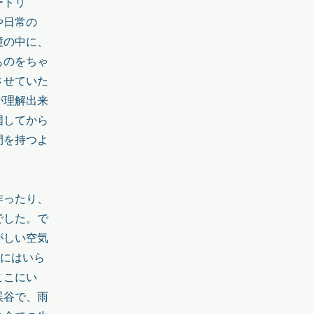
ートリ
や日常の
瞳の中に、
ものをちゃ
させていた
が理解出来
国してから
間を持つよ
作ったり、
でした。で
がしい空気
ずにはいら
ここにい
渓谷で、雨