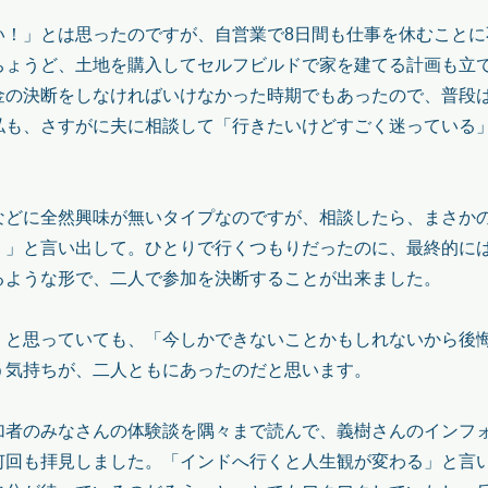
い！」とは思ったのですが、自営業で8日間も仕事を休むことに
ちょうど、土地を購入してセルフビルドで家を建てる計画も立
金の決断をしなければいけなかった時期でもあったので、普段
私も、さすがに夫に相談して「行きたいけどすごく迷っている
などに全然興味が無いタイプなのですが、相談したら、まさか
！」と言い出して。ひとりで行くつもりだったのに、最終的に
るような形で、二人で参加を決断することが出来ました。
」と思っていても、「今しかできないことかもしれないから後
う気持ちが、二人ともにあったのだと思います。
加者のみなさんの体験談を隅々まで読んで、義樹さんのインフ
何回も拝見しました。「インドへ行くと人生観が変わる」と言