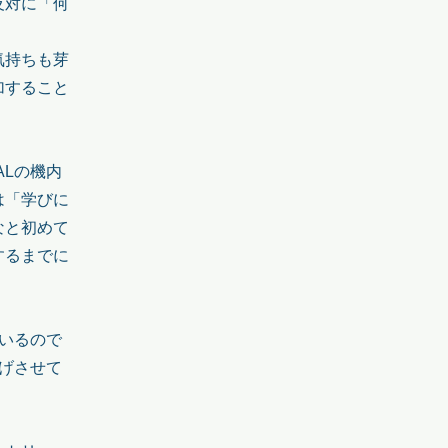
反対に「何
気持ちも芽
加すること
ALの機内
は「学びに
なと初めて
するまでに
。
いるので
げさせて