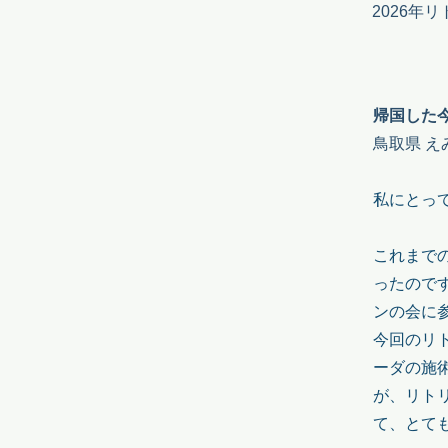
2026年
帰国した
鳥取県 え
私にとっ
これまで
ったので
ンの会に
今回のリ
ーダの施
が、リト
て、とて