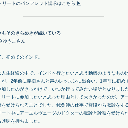
リトリートの​パンフレット請求はこちら
▶︎
今もそのきらめきが続いている
みゆうこさん
て、初めてのインド。
の人生経験の中で、インドへ行きたいと思う動機のようなもの
すが、2年前に義樹さんと声のレッスンに出会い、1年前に初め
参加したのがきっかけで、いつか行ってみたい場所となりまし
トリートに参加したいと思った理由として大きかったのが、ア
術を受けられることでした。鍼灸師の仕事で普段から脈診をす
リート中にアーユルヴェーダのドクターの脈診と診察を受けら
も興味を持ちました。