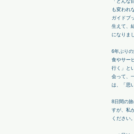
「どんな
も変われ
ガイドブ
生えて、
になりま
6年ぶりの
食やサー
行く」と
会って、
は、「思
8日間の
すが、私
ください