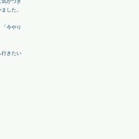
に気がつき
いました。
、「今やり
へ行きたい