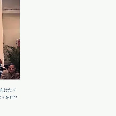
へ向けたメ
数々をぜひ