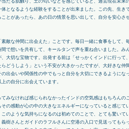
が当たる肌触り、土の匂いなどを感じていると、過去現在未来
一体となるような経験をすることが出来ました。この先、生き
ることがあったら、あの日の情景を思い出して、自分を安心さ
「素敵な仲間に出会えた」ことです。毎日一緒に食事をして、
時間で想いを共有して、キールタンで声を重ね合いました。み
が、大切な宝物です。出発する前は「せっかくインドに行って
たらどうしよう」という不安が大きかったですが、大好きな仲
その出会いや関係性の中でもっと自分を大切にできるようにな
以上の自分に出会えています。
ってみなければ感じられなかったインドの空気感はもちろんの
もその感動が心の中の大きなエネルギーになっていると感じて
、このような気持ちになるのは初めてのことで、とても驚いて
、義樹さんとガイドのラフルさんに空港の入口で見送ってもら