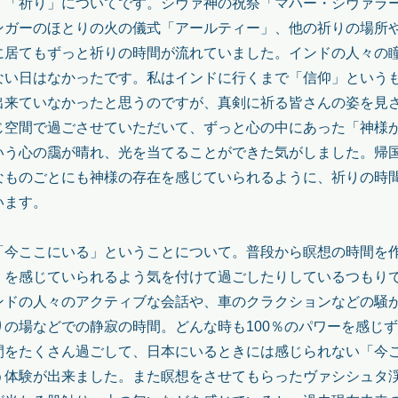
、「祈り」についてです。シヴァ神の祝祭「マハー・シヴァラ
ンガーのほとりの火の儀式「アールティー」、他の祈りの場所
に居てもずっと祈りの時間が流れていました。インドの人々の
ない日はなかったです。私はインドに行くまで「信仰」という
出来ていなかったと思うのですが、真剣に祈る皆さんの姿を見
じ空間で過ごさせていただいて、ずっと心の中にあった「神様
いう心の靄が晴れ、光を当てることができた気がしました。帰
なものごとにも神様の存在を感じていられるように、祈りの時
います。
「今ここにいる」ということについて。普段から瞑想の時間を
」を感じていられるよう気を付けて過ごしたりしているつもり
ンドの人々のアクティブな会話や、車のクラクションなどの騒
りの場などでの静寂の時間。どんな時も100％のパワーを感じ
間をたくさん過ごして、日本にいるときには感じられない「今
う体験が出来ました。また瞑想をさせてもらったヴァシシュタ