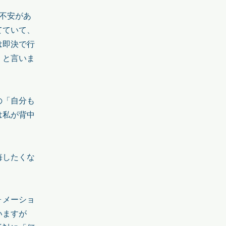
不安があ
てていて、
は即決で行
」と言いま
の「自分も
は私が背中
悔したくな
ォメーショ
いますが