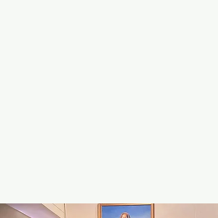
Yoshiki Horita Official W
HEDULE
SPECIAL
MOVIE
ABOUT
LESSON
CO