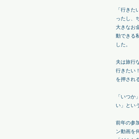
「行きた
ったし、
大きなお
動できる
した。
夫は旅行
行きたい
を押され
「いつか
い」とい
前年の参
ン動画を