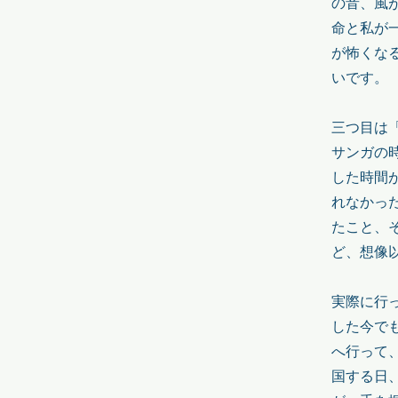
の音、風
命と私が
が怖くな
いです。
三つ目は
サンガの
した時間
れなかっ
たこと、
ど、想像
実際に行
した今で
へ行って
国する日