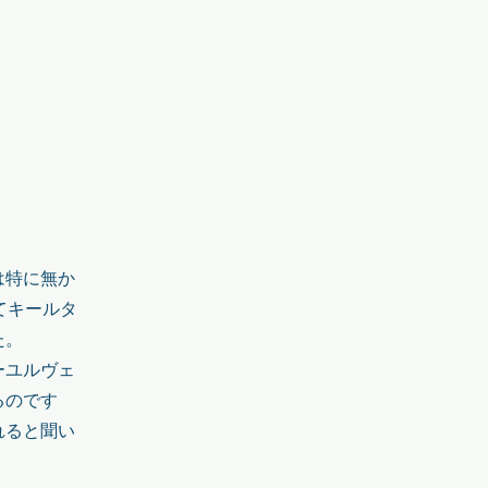
は特に無か
てキールタ
た。
ーユルヴェ
るのです
れると聞い