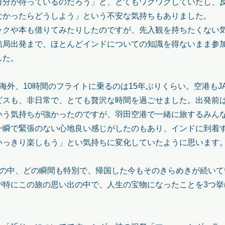
自分が待っているのだろう」と、とてもワクワクしていたし、
なかったらどうしよう」という不安な気持ちもありました。
ックや本も借りてみたりしたのですが、先入観を持ちたくない
結局出発まで、ほとんどインドについての知識を得ないまま参
した。
海外、10時間のフライトに乗るのは15年ぶりくらい。空港もJ
ビスも、非日常で、とても贅沢な時間を過ごせました。出発前
いう気持ちが強かったのですが、羽田空港で一緒に旅するみん
一瞬で緊張のない心地良い感じがしたのもあり、インドに到着
いっきり楽しもう」とい気持ちに変化していたように思います
旅の中、どの瞬間も特別で、帰国した今もそのきらめきが続いて
が特にこの旅の思い出の中で、人生の宝物になったことを3つ挙
。