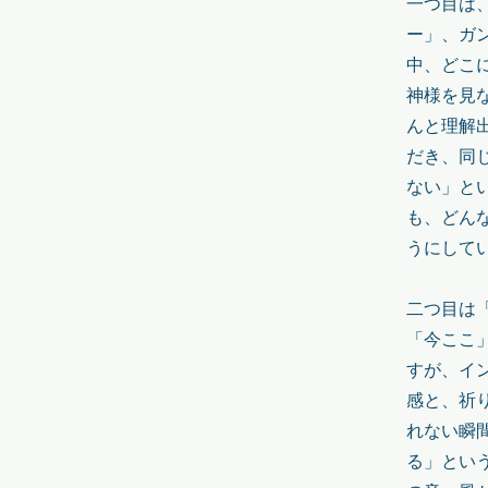
一つ目は
ー」、ガ
中、どこ
神様を見
んと理解
だき、同
ない」と
も、どん
うにして
二つ目は
「今ここ
すが、イ
感と、祈
れない瞬
る」とい