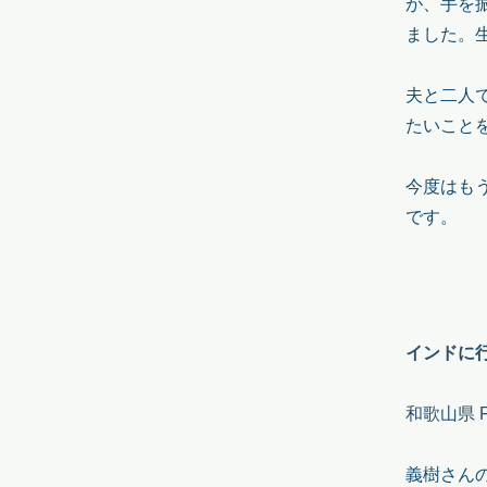
が、手を
ました。
夫と二人
たいこと
今度はも
です。
インドに
和歌山県 F
義樹さん