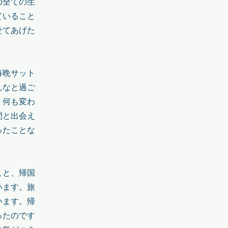
の全ての生
ていること
せてあげた
毎晩サット
んなと過ご
、何も変わ
間と出会え
ったことな
こと、帰国
います。旅
います。帰
ったのです