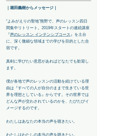
｜堀田義樹からメッセージ｜
“よみがえりの聖地”熊野で、声のレッスン四日
間集中リトリート。2019年スタートの連続講座
『
声のレッスン インテンシブコース
』を土台
に、深く微細な領域までの学びを目的とした合
宿です。
真剣に学びたい意思があればどなたでも歓迎し
ます。
僕が各地で声のレッスンの活動を続けている理
由は『すべての人が自分のままで生きている世
界を理想としている』からです。その世界では
どんな声が交わされているのかを、たびたびイ
メージするのです。
わたしはあなたの本当の声を聴きたい。
わたしはわたしの本当の声を聴きたい。