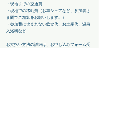
・現地までの交通費
・現地での移動費（お車シェアなど、参加者さ
ま間でご精算をお願いします。）
・参加費に含まれない飲食代、お土産代、温泉
入浴料など
お支払い方法の詳細は、お申し込みフォーム受
信後、折り返しご案内いたします。
｜
アクセス
｜
集合： 4月29日（水）16:00 熊野 女神庵
公共機関ご利用の場合
JR新宮駅よりバスで約1時間
（14:50 新宮駅発 → 15:52 赤木バス停着 → 徒
歩数分）