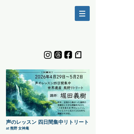
Yoshiki Horita Official Web
声のレッスン 四日間集中リトリート
at 熊野 女神庵