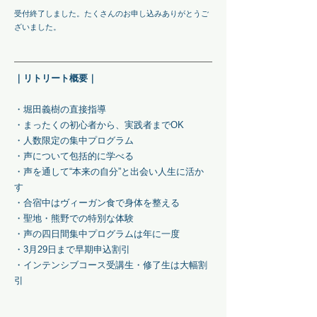
​受付終了しました。たくさんのお申し込みありがとうご
ざいました。
｜リトリート概要｜
・堀田義樹の直接指導
・まったくの初心者から、実践者までOK
・人数限定の集中プログラム
・声について包括的に学べる
​・声を通して“本来の自分”​と出会い人生に活か
す
・合宿中はヴィーガン食で身体を整える
・聖地・熊野での特別な体験
・声の四日間集中プログラムは年に一度
・3月29日まで早期申込割引
・インテンシブコース受講生・修了生は大幅割
引